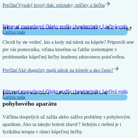
Prečítať
Vysoký krvný tlak: príznaky, príčiny a liečba
Filtrovať magazínové články podľa charakteristiky
Liečivá voda
Aké diagnózy majú nárok na kúpele a ako často?
Liečivá voda
Chceli by ste vedieť, kto a kedy má nárok na kúpele? Pripravili sme
pre vás pomocníka, vďaka ktorému sa ľahšie zorientujete v
problematike kúpeľnej liečby hradenej zdravotnou poisťovňou.
Prečítať
Aké diagnózy majú nárok na kúpele a ako často?
Filtrovať magazínové články podľa charakteristiky
Liečivá voda
Fyzikálna terapia – uľaví pri bolestiach
Liečivá voda
pohybového aparátu
Väčšina dospelých už zažila alebo zažíva problémy s pohybovým
aparátom. Ako sa takejto bolesti zbaviť? Jedným z riešení je i
fyzikálna terapia v rámci kúpeľnej liečby.