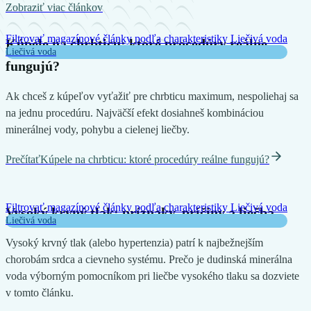
Zobraziť viac článkov
Filtrovať magazínové články podľa charakteristiky
Liečivá voda
Kúpele na chrbticu: ktoré procedúry reálne
Liečivá voda
fungujú?
Ak chceš z kúpeľov vyťažiť pre chrbticu maximum, nespoliehaj sa
na jednu procedúru. Najväčší efekt dosiahneš kombináciou
minerálnej vody, pohybu a cielenej liečby.
Prečítať
Kúpele na chrbticu: ktoré procedúry reálne fungujú?
Filtrovať magazínové články podľa charakteristiky
Liečivá voda
Vysoký krvný tlak: príznaky, príčiny a liečba
Liečivá voda
Vysoký krvný tlak (alebo hypertenzia) patrí k najbežnejším
chorobám srdca a cievneho systému. Prečo je dudinská minerálna
voda výborným pomocníkom pri liečbe vysokého tlaku sa dozviete
v tomto článku.