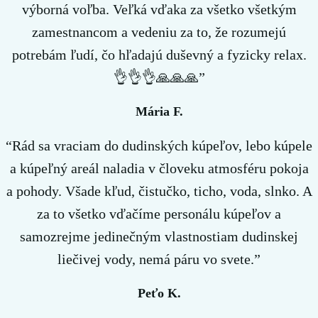
výborná voľba. Veľká vďaka za všetko všetkým
zamestnancom a vedeniu za to, že rozumejú
potrebám ľudí, čo hľadajú duševný a fyzicky relax.
👌👌👌🙏🙏🙏”
Mária F.
“Rád sa vraciam do dudinských kúpeľov, lebo kúpele
a kúpeľný areál naladia v človeku atmosféru pokoja
a pohody. Všade kľud, čistučko, ticho, voda, slnko. A
za to všetko vďačíme personálu kúpeľov a
samozrejme jedinečným vlastnostiam dudinskej
liečivej vody, nemá páru vo svete.”
Peťo K.