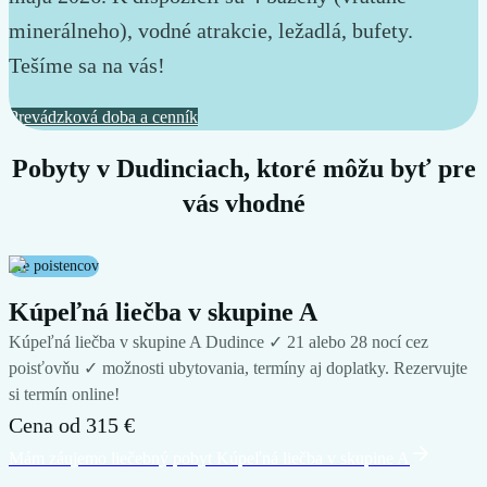
minerálneho), vodné atrakcie, ležadlá, bufety.
Tešíme sa na vás!
Prevádzková doba a cenník
Pobyty v Dudinciach, ktoré môžu byť pre
vás vhodné
Pre poistencov
Kúpeľná liečba v skupine A
Kúpeľná liečba v skupine A Dudince ✓ 21 alebo 28 nocí cez
poisťovňu ✓ možnosti ubytovania, termíny aj doplatky. Rezervujte
si termín online!
Cena od
315 €
Mám záujem
o liečebný pobyt
Kúpeľná liečba v skupine A