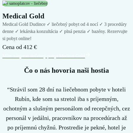
Pre samoplatcov - liečebný
Medical Gold
Medical Gold Dudince ✓ liečebný pobyt od 4 nocí ✓ 3 procedúry
denne ✓ lekárska konzultácia ✓ plná penzia ✓ bazény. Rezervujte
si pobyt online!
Cena od
412 €
Mám záujem
o liečebný pobyt
Medical Gold
Čo o nás hovoria naši hostia
“Strávil som 28 dní na liečebnom pobyte v hoteli
Rubín, kde som sa stretol iba s príjemným,
ochotným a slušným personálom od recepčných, cez
personál v jedálni, pracovníkov na procedúrach až
po príjemnú chyžnú. Prostredie je pekné, hotel je