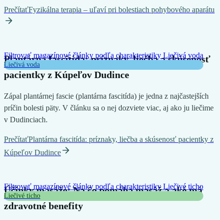
Prečítať
Fyzikálna terapia – uľaví pri bolestiach pohybového aparátu
Filtrovať magazínové články podľa charakteristiky
Liečivá voda
Plantárna fascitída: príznaky, liečba a skúsenosť
Liečivá voda
pacientky z Kúpeľov Dudince
Zápal plantárnej fascie (plantárna fascitída) je jedna z najčastejších
príčin bolesti päty. V článku sa o nej dozviete viac, aj ako ju liečime
v Dudinciach.
Prečítať
Plantárna fascitída: príznaky, liečba a skúsenosť pacientky z
Kúpeľov Dudince
Filtrovať magazínové články podľa charakteristiky
Liečivé ticho
Účinky masáže: Na čo pomáha masáž a aké má
Liečivé ticho
zdravotné benefity