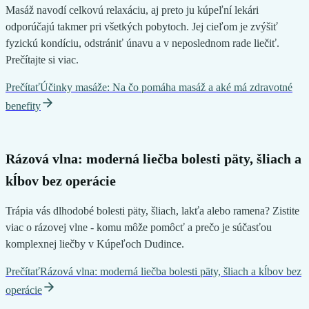
Masáž navodí celkovú relaxáciu, aj preto ju kúpeľní lekári
odporúčajú takmer pri všetkých pobytoch. Jej cieľom je zvýšiť
fyzickú kondíciu, odstrániť únavu a v neposlednom rade liečiť.
Prečítajte si viac.
Prečítať
Účinky masáže: Na čo pomáha masáž a aké má zdravotné
benefity
Rázová vlna: moderná liečba bolesti päty, šliach a
kĺbov bez operácie
Trápia vás dlhodobé bolesti päty, šliach, lakťa alebo ramena? Zistite
viac o rázovej vlne - komu môže pomôcť a prečo je súčasťou
komplexnej liečby v Kúpeľoch Dudince.
Prečítať
Rázová vlna: moderná liečba bolesti päty, šliach a kĺbov bez
operácie