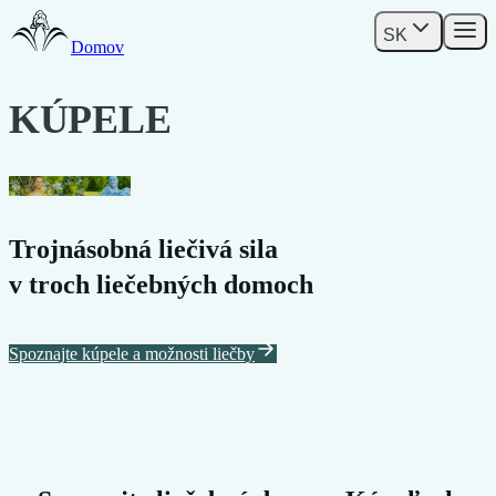
SK
Domov
KÚPELE
DUDINCE
Trojnásobná liečivá sila
v troch liečebných domoch
Spoznajte kúpele a možnosti liečby