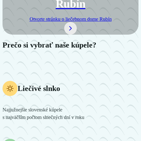
Rubín
Otvorte stránku o liečebnom dome
Rubín
Prečo si vybrať naše kúpele?
Liečivé slnko
Najjužnejšie slovenské kúpele
s najväčším počtom slnečných dní v roku