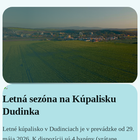
Spustiť video
Letná sezóna na Kúpalisku
Dudinka
Letné kúpalisko v Dudinciach je v prevádzke od 29.
mája 2026. K dispozícii sú 4 bazény (vrátane