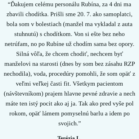
“Ďakujem celému personálu Rubína, za 4 dni ma
zbavili chodítka. Prišli sme 20. 7. ako samoplatci,
bola som v bolestiach (manžel ma vykladal z auta
stuhnutú) s chodítkom. Von si ešte bez neho
netrúfam, no po Rubíne už chodím sama bez opory.
Silná vôľa, že chcem chodiť, nechcem byť
manželovi na starosti (dnes by som bez zásahu RZP
nechodila), voda, procedúry pomohli, že som opäť z
veľmi veľkej časti fit. Všetkym pacientom
(návštevníkom) prajem hlavne pevné zdravie a nech
máte ten istý pocit ako aj ja. Tak ako pred vyše pol
rokom, opäť lámem pomyselnú barlu a idem po
svojich.”
Terézia L.