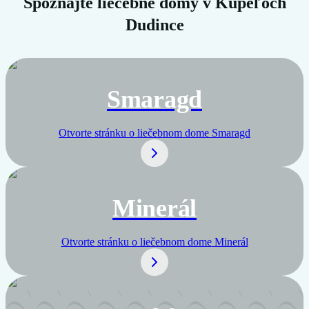
Spoznajte liečebné domy v Kúpeľoch
Dudince
Smaragd
Otvorte stránku o liečebnom dome
Smaragd
Minerál
Otvorte stránku o liečebnom dome
Minerál