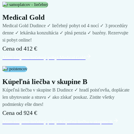
Pre samoplatcov - liečebný
Medical Gold
Medical Gold Dudince ✓ liečebný pobyt od 4 nocí ✓ 3 procedúry
denne ✓ lekárska konzultácia ✓ plná penzia ✓ bazény. Rezervujte
si pobyt online!
Cena od
412 €
Mám záujem
o liečebný pobyt
Medical Gold
Pre poistencov
Kúpeľná liečba v skupine B
Kúpeľná liečba v skupine B Dudince ✓ hradí poisťovňa, doplácate
len ubytovanie a stravu ✓ ako získať poukaz. Zistite všetky
podmienky ešte dnes!
Cena od
924 €
Mám záujem
o liečebný pobyt
Kúpeľná liečba v skupine B