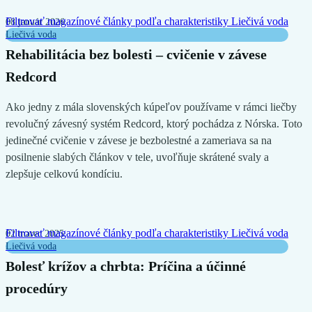
Filtrovať magazínové články podľa charakteristiky
Liečivá voda
08 január 2026
Liečivá voda
Rehabilitácia bez bolesti – cvičenie v závese
Redcord
Ako jedny z mála slovenských kúpeľov používame v rámci liečby
revolučný závesný systém Redcord, ktorý pochádza z Nórska. Toto
jedinečné cvičenie v závese je bezbolestné a zameriava sa na
posilnenie slabých článkov v tele, uvoľňuje skrátené svaly a
zlepšuje celkovú kondíciu.
Filtrovať magazínové články podľa charakteristiky
Liečivá voda
02 marec 2025
Liečivá voda
Bolesť krížov a chrbta: Príčina a účinné
procedúry