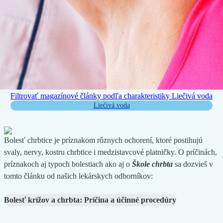
Filtrovať magazínové články podľa charakteristiky
Liečivá voda
Liečivá voda
Bolesť chrbtice je príznakom rôznych ochorení, ktoré postihujú
svaly, nervy, kostru chrbtice i medzistavcové platničky. O príčinách,
príznakoch aj typoch bolestiach ako aj o
Škole chrbta
sa dozvieš v
tomto článku od našich lekárskych odborníkov:
Bolesť krížov a chrbta: Príčina a účinné procedúry