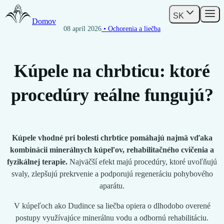
SK
Domov
08 apríl 2026
• Ochorenia a liečba
Kúpele na chrbticu: ktoré
procedúry reálne fungujú?
Kúpele vhodné pri bolesti chrbtice pomáhajú najmä vďaka
kombinácii minerálnych kúpeľov, rehabilitačného cvičenia a
fyzikálnej terapie.
Najväčší efekt majú procedúry, ktoré uvoľňujú
svaly, zlepšujú prekrvenie a podporujú regeneráciu pohybového
aparátu.
V kúpeľoch ako Dudince sa liečba opiera o dlhodobo overené
postupy využívajúce minerálnu vodu a odbornú rehabilitáciu.