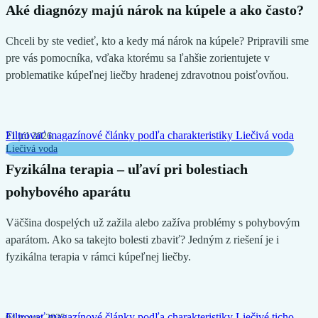
Aké diagnózy majú nárok na kúpele a ako často?
Chceli by ste vedieť, kto a kedy má nárok na kúpele? Pripravili sme
pre vás pomocníka, vďaka ktorému sa ľahšie zorientujete v
problematike kúpeľnej liečby hradenej zdravotnou poisťovňou.
Filtrovať magazínové články podľa charakteristiky
Liečivá voda
21 júl 2026
Liečivá voda
Fyzikálna terapia – uľaví pri bolestiach
pohybového aparátu
Väčšina dospelých už zažila alebo zažíva problémy s pohybovým
aparátom. Ako sa takejto bolesti zbaviť? Jedným z riešení je i
fyzikálna terapia v rámci kúpeľnej liečby.
Filtrovať magazínové články podľa charakteristiky
Liečivé ticho
04 marec 2025