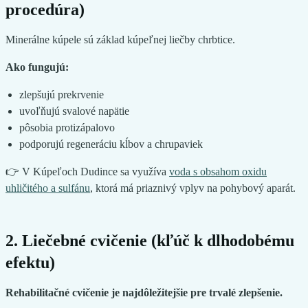
procedúra)
Minerálne kúpele sú základ kúpeľnej liečby chrbtice.
Ako fungujú:
zlepšujú prekrvenie
uvoľňujú svalové napätie
pôsobia protizápalovo
podporujú regeneráciu kĺbov a chrupaviek
👉 V Kúpeľoch Dudince sa využíva
voda s obsahom oxidu
uhličitého a sulfánu
, ktorá má priaznivý vplyv na pohybový aparát.
2. Liečebné cvičenie (kľúč k dlhodobému
efektu)
Rehabilitačné cvičenie je najdôležitejšie pre trvalé zlepšenie.