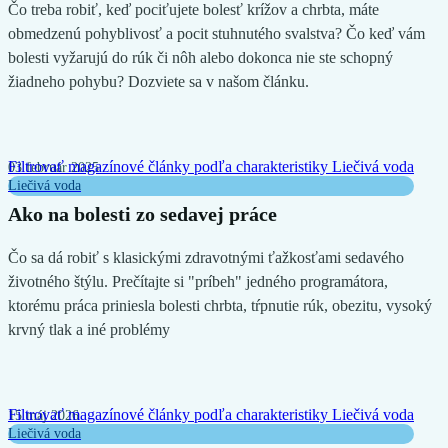
Čo treba robiť, keď pociťujete bolesť krížov a chrbta, máte
obmedzenú pohyblivosť a pocit stuhnutého svalstva? Čo keď vám
bolesti vyžarujú do rúk či nôh alebo dokonca nie ste schopný
žiadneho pohybu? Dozviete sa v našom článku.
Filtrovať magazínové články podľa charakteristiky
Liečivá voda
03 február 2025
Liečivá voda
Ako na bolesti zo sedavej práce
Čo sa dá robiť s klasickými zdravotnými ťažkosťami sedavého
životného štýlu. Prečítajte si "príbeh" jedného programátora,
ktorému práca priniesla bolesti chrbta, tŕpnutie rúk, obezitu, vysoký
krvný tlak a iné problémy
Filtrovať magazínové články podľa charakteristiky
Liečivá voda
15 máj 2026
Liečivá voda