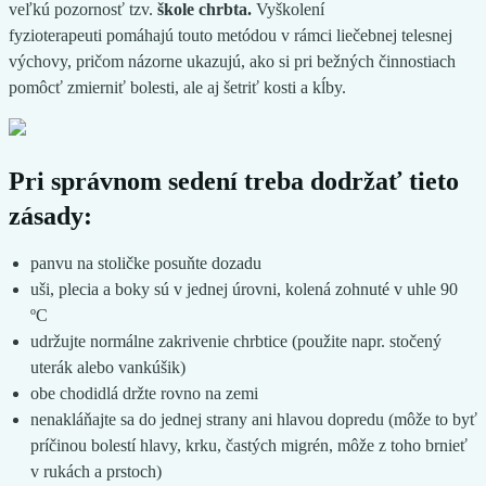
veľkú pozornosť tzv.
škole chrbta.
Vyškolení
fyzioterapeuti pomáhajú touto metódou v rámci liečebnej telesnej
výchovy, pričom názorne ukazujú, ako si pri bežných činnostiach
pomôcť zmierniť bolesti, ale aj šetriť kosti a kĺby.
Pri správnom sedení treba dodržať tieto
zásady:
panvu na stoličke posuňte dozadu
uši, plecia a boky sú v jednej úrovni, kolená zohnuté v uhle 90
ºC
udržujte normálne zakrivenie chrbtice (použite napr. stočený
uterák alebo vankúšik)
obe chodidlá držte rovno na zemi
nenakláňajte sa do jednej strany ani hlavou dopredu (môže to byť
príčinou bolestí hlavy, krku, častých migrén, môže z toho brnieť
v rukách a prstoch)