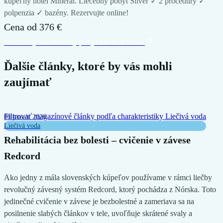
kúpeľný hotel Minerál. Liečebný pobyt Silver ✓ 2 procedúry ✓
polpenzia ✓ bazény. Rezervujte online!
Cena od
376 €
Mám záujem
o liečebný pobyt
Medical Silver
Ďalšie články, ktoré by vás mohli
zaujímať
Filtrovať magazínové články podľa charakteristiky
Liečivá voda
08 január 2026
Liečivá voda
Rehabilitácia bez bolesti – cvičenie v závese
Redcord
Ako jedny z mála slovenských kúpeľov používame v rámci liečby
revolučný závesný systém Redcord, ktorý pochádza z Nórska. Toto
jedinečné cvičenie v závese je bezbolestné a zameriava sa na
posilnenie slabých článkov v tele, uvoľňuje skrátené svaly a