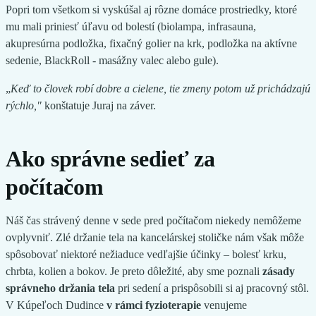
Popri tom všetkom si vyskúšal aj rôzne domáce prostriedky, ktoré
mu mali priniesť úľavu od bolestí (biolampa, infrasauna,
akupresúrna podložka, fixačný golier na krk, podložka na aktívne
sedenie, BlackRoll - masážny valec alebo gule).
„
Keď to človek robí dobre a cielene, tie zmeny potom už prichádzajú
rýchlo,"
konštatuje Juraj na záver.
Ako správne sedieť za
počítačom
Náš čas strávený denne v sede pred počítačom niekedy nemôžeme
ovplyvniť. Zlé držanie tela na kancelárskej stoličke nám však môže
spôsobovať niektoré nežiaduce vedľajšie účinky – bolesť krku,
chrbta, kolien a bokov. Je preto dôležité, aby sme poznali
zásady
správneho držania tela
pri sedení a prispôsobili si aj pracovný stôl.
V Kúpeľoch Dudince
v rámci fyzioterapie
venujeme