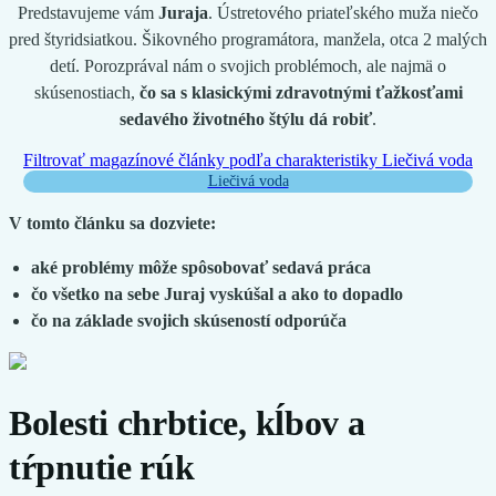
Predstavujeme vám
Juraja
. Ústretového priateľského muža niečo
pred štyridsiatkou. Šikovného programátora, manžela, otca 2 malých
detí. Porozprával nám o svojich problémoch, ale najmä o
skúsenostiach,
čo sa s klasickými zdravotnými ťažkosťami
sedavého životného štýlu dá robiť
.
Filtrovať magazínové články podľa charakteristiky
Liečivá voda
Liečivá voda
V tomto článku sa dozviete:
aké problémy môže spôsobovať sedavá práca
čo všetko na sebe Juraj vyskúšal a ako to dopadlo
čo na základe svojich skúseností odporúča
Bolesti chrbtice, kĺbov a
tŕpnutie rúk