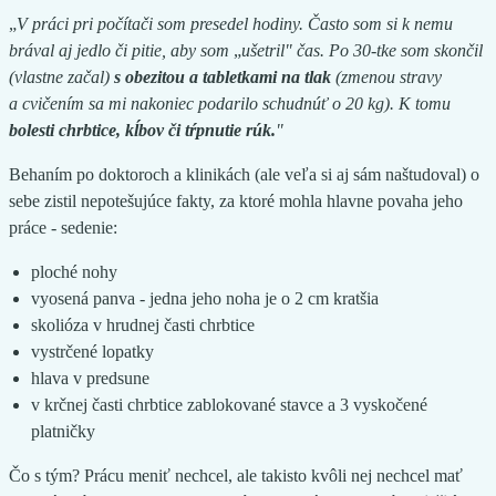
„
V práci pri počítači som presedel hodiny. Často som si k nemu
brával aj jedlo či pitie, aby som
„
ušetril" čas. Po 30-tke som skončil
(vlastne začal)
s obezitou a tabletkami na tlak
(zmenou stravy
a cvičením sa mi nakoniec podarilo schudnúť o 20 kg). K tomu
bolesti chrbtice, kĺbov či tŕpnutie rúk.
"
Behaním po doktoroch a klinikách (ale veľa si aj sám naštudoval) o
sebe zistil nepotešujúce fakty, za ktoré mohla hlavne povaha jeho
práce - sedenie:
ploché nohy
vyosená panva - jedna jeho noha je o 2 cm kratšia
skolióza v hrudnej časti chrbtice
vystrčené lopatky
hlava v predsune
v krčnej časti chrbtice zablokované stavce a 3 vyskočené
platničky
Čo s tým? Prácu meniť nechcel, ale takisto kvôli nej nechcel mať