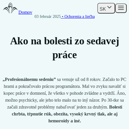
SK
Domov
03 február 2025
• Ochorenia a liečba
Ako na bolesti zo sedavej
práce
„Profesionálnemu sedeniu”
sa venuje už od 8 rokov. Začalo to PC
hrami a pokračovalo prácou programátora. Mal vo zvyku navaliť si
kopec práce v domnení, že všetko v pohode zvládne a vydrží. Áno,
možno psychicky, ale jeho telo malo na to iný názor. Po 30-tke sa
začali zdravotné problémy nabaľovať jeden za druhým.
Bolesti
chrbta, tŕpnutie rúk, obezita, vysoký krvný tlak, ale aj
hemoroidy a iné.