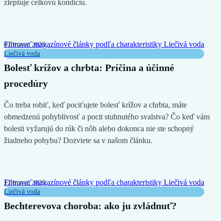
zlepšuje celkovú kondíciu.
Filtrovať magazínové články podľa charakteristiky
Liečivá voda
02 marec 2025
Liečivá voda
Bolesť krížov a chrbta: Príčina a účinné
procedúry
Čo treba robiť, keď pociťujete bolesť krížov a chrbta, máte
obmedzenú pohyblivosť a pocit stuhnutého svalstva? Čo keď vám
bolesti vyžarujú do rúk či nôh alebo dokonca nie ste schopný
žiadneho pohybu? Dozviete sa v našom článku.
Filtrovať magazínové články podľa charakteristiky
Liečivá voda
12 marec 2025
Liečivá voda
Bechterevova choroba: ako ju zvládnuť?