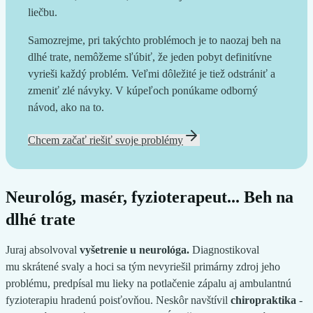
liečbu.
Samozrejme, pri takýchto problémoch je to naozaj beh na
dlhé trate, nemôžeme sľúbiť, že jeden pobyt definitívne
vyrieši každý problém. Veľmi dôležité je tiež odstrániť a
zmeniť zlé návyky. V kúpeľoch ponúkame odborný
návod, ako na to.
Chcem začať riešiť svoje problémy
Neurológ, masér, fyzioterapeut... Beh na
dlhé trate
Juraj absolvoval
vyšetrenie u neurológa.
Diagnostikoval
mu skrátené svaly a hoci sa tým nevyriešil primárny zdroj jeho
problému, predpísal mu lieky na potlačenie zápalu aj ambulantnú
fyzioterapiu hradenú poisťovňou. Neskôr navštívil
chiropraktika
-