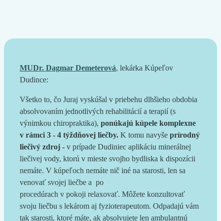
MUDr. Dagmar Demeterová
, lekárka Kúpeľov
Dudince:
Všetko to, čo Juraj vyskúšal v priebehu dlhšieho obdobia
absolvovaním jednotlivých rehabilitácií a terapií (s
výnimkou chiropraktika),
ponúkajú kúpele komplexne
v rámci 3 - 4 týždňovej liečby.
K tomu navyše
prírodný
liečivý zdroj -
v prípade Dudiniec aplikáciu minerálnej
liečivej vody, ktorú v mieste svojho bydliska k dispozícii
nemáte. V kúpeľoch nemáte nič iné na starosti, len sa
venovať svojej liečbe a po
procedúrach v pokoji relaxovať. Môžete konzultovať
svoju liečbu s lekárom aj fyzioterapeutom. Odpadajú vám
tak starosti, ktoré máte, ak absolvujete len ambulantnú