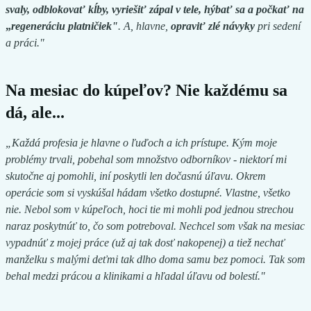
svaly, odblokovať kĺby, vyriešiť zápal v tele, hýbať sa a počkať na
„
regeneráciu platničiek"
. A, hlavne,
opraviť zlé návyky
pri sedení
a práci."
Na mesiac do kúpeľov? Nie každému sa
dá, ale...
„Každá profesia je hlavne o ľuďoch a ich prístupe. Kým moje
problémy trvali, pobehal som množstvo odborníkov - niektorí mi
skutočne aj pomohli, iní poskytli len dočasnú úľavu. Okrem
operácie som si vyskúšal hádam všetko dostupné. Vlastne, všetko
nie. Nebol som v kúpeľoch, hoci tie mi mohli pod jednou strechou
naraz poskytnúť to, čo som potreboval. Nechcel som však na mesiac
vypadnúť z mojej práce (už aj tak dosť nakopenej) a tiež nechať
manželku s malými deťmi tak dlho doma samu bez pomoci. Tak som
behal medzi prácou a klinikami a hľadal úľavu od bolestí."