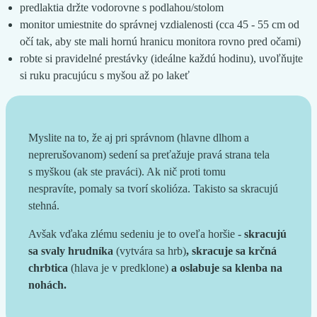
predlaktia držte vodorovne s podlahou/stolom
monitor umiestnite do správnej vzdialenosti (cca 45 - 55 cm od
očí tak, aby ste mali hornú hranicu monitora rovno pred očami)
robte si pravidelné prestávky (ideálne každú hodinu), uvoľňujte
si ruku pracujúcu s myšou až po lakeť
Myslite na to, že aj pri správnom (hlavne dlhom a
neprerušovanom) sedení sa preťažuje pravá strana tela
s myškou (ak ste praváci). Ak nič proti tomu
nespravíte, pomaly sa tvorí skolióza. Takisto sa skracujú
stehná.
Avšak vďaka zlému sedeniu je to oveľa horšie -
skracujú
sa svaly hrudníka
(vytvára sa hrb)
, skracuje sa krčná
chrbtica
(hlava je v predklone)
a oslabuje sa klenba na
nohách.