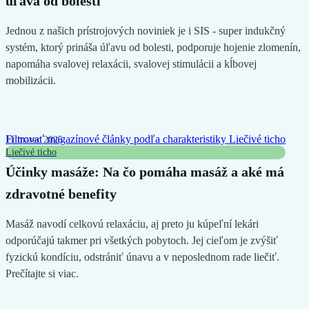
úľava od bolesti
Jednou z našich prístrojových noviniek je i SIS - super indukčný
systém, ktorý prináša úľavu od bolesti, podporuje hojenie zlomenín,
napomáha svalovej relaxácii, svalovej stimulácii a kĺbovej
mobilizácii.
Filtrovať magazínové články podľa charakteristiky
Liečivé ticho
11 marec 2025
Liečivé ticho
Účinky masáže: Na čo pomáha masáž a aké má
zdravotné benefity
Masáž navodí celkovú relaxáciu, aj preto ju kúpeľní lekári
odporúčajú takmer pri všetkých pobytoch. Jej cieľom je zvýšiť
fyzickú kondíciu, odstrániť únavu a v neposlednom rade liečiť.
Prečítajte si viac.