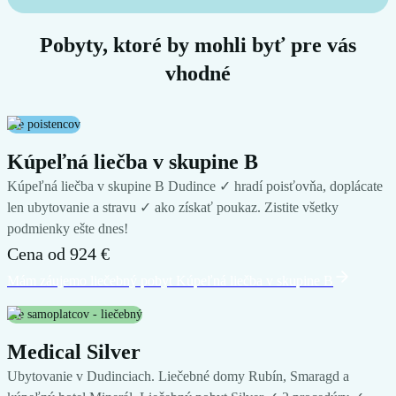
Pobyty, ktoré by mohli byť pre vás
vhodné
Pre poistencov
Kúpeľná liečba v skupine B
Kúpeľná liečba v skupine B Dudince ✓ hradí poisťovňa, doplácate
len ubytovanie a stravu ✓ ako získať poukaz. Zistite všetky
podmienky ešte dnes!
Cena od
924 €
Mám záujem
o liečebný pobyt
Kúpeľná liečba v skupine B
Pre samoplatcov - liečebný
Medical Silver
Ubytovanie v Dudinciach. Liečebné domy Rubín, Smaragd a