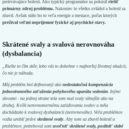
pretrvávajúce bolesti. Ako typický programátor sa pokúsil
riešiť
primárny zdroj problému.
Nakoniec to všetko zvládol a bolestí sa
zbavil. Avšak stálo ho to veľa energie a mesiace, počas ktorých
prežíval veľmi nepríjemné fyzické aj psychické stavy.
Skrátené svaly a svalová nerovnováha
(dysbalancia)
„Riešte to čím skôr, lebo vás to dobehne v najhoršej životnej situácii,
čo nie je náhoda.
Môj problém
bol definovaný ako
nedostatočná kompenzácia
jednostranného zaťaženia pohybového aparátu sedením
. Inými
slovami - na jednej strane tela som mal svaly silnejšie ako na
druhej. Kvôli nerovnomernému zaťažovaniu svalov u mňa
dochádzalo k svalovej dysbalancii (nerovnováhe). Veľa problémov
vedia urobiť práve
skrátené svaly
. Aby som sa zbavil bolestí a
problémov, potreboval som
uvoľniť skrátené svaly, posilniť slabé