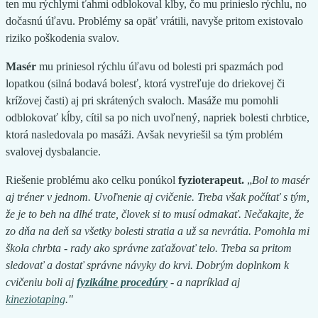
ten mu rýchlymi ťahmi odblokoval kĺby, čo mu prinieslo rýchlu, no
dočasnú úľavu. Problémy sa opäť vrátili, navyše pritom existovalo
riziko poškodenia svalov.
Masér
mu priniesol rýchlu úľavu od bolesti pri spazmách pod
lopatkou (silná bodavá bolesť, ktorá vystreľuje do driekovej či
krížovej časti) aj pri skrátených svaloch. Masáže mu pomohli
odblokovať kĺby, cítil sa po nich uvoľnený, napriek bolesti chrbtice,
ktorá nasledovala po masáži. Avšak nevyriešil sa tým problém
svalovej dysbalancie.
Riešenie problému ako celku ponúkol
fyzioterapeut.
„
Bol to masér
aj tréner v jednom. Uvoľnenie aj cvičenie. Treba však počítať s tým,
že je to beh na dlhé trate, človek si to musí odmakať. Nečakajte, že
zo dňa na deň sa všetky bolesti stratia a už sa nevrátia. Pomohla mi
škola chrbta - rady ako správne zaťažovať telo. Treba sa pritom
sledovať a dostať správne návyky do krvi. Dobrým doplnkom k
cvičeniu boli aj
fyzikálne procedúry
- a napríklad aj
kineziotaping
."