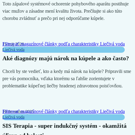
Toto zápalové systémové ochorenie pohybového aparátu postihuje
viac mužov a zásadne mení kvalitu života. Prečítajte si ako túto
chorobu zvládnuť a prečo pri nej odporúčame kúpele.
Filtrovať magazínové články podľa charakteristiky
Liečivá voda
15 máj 2026
Liečivá voda
Aké diagnózy majú nárok na kúpele a ako často?
Chceli by ste vedieť, kto a kedy má nárok na kúpele? Pripravili sme
pre vás pomocníka, vďaka ktorému sa ľahšie zorientujete v
problematike kúpeľnej liečby hradenej zdravotnou poisťovňou.
Filtrovať magazínové články podľa charakteristiky
Liečivá voda
10 december 2025
Liečivá voda
SIS Terapia - super indukčný systém - okamžitá