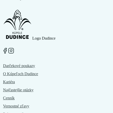
Logo Dudince
Darčekové poukazy
O Kúpeľoch Dudince
Kariéra
Najčastejšie otázky
Cenník
Vernostné zľavy