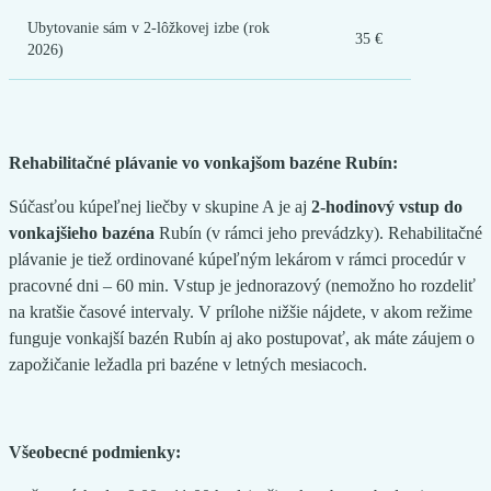
Ubytovanie sám v 2-lôžkovej izbe (rok
35 €
2026)
Rehabilitačné plávanie vo vonkajšom bazéne Rubín:
Súčasťou kúpeľnej liečby v skupine A je aj
2-hodinový vstup do
vonkajšieho bazéna
Rubín (v rámci jeho prevádzky). Rehabilitačné
plávanie je tiež ordinované kúpeľným lekárom v rámci procedúr v
pracovné dni – 60 min. Vstup je jednorazový (nemožno ho rozdeliť
na kratšie časové intervaly. V prílohe nižšie nájdete, v akom režime
funguje vonkajší bazén Rubín aj ako postupovať, ak máte záujem o
zapožičanie ležadla pri bazéne v letných mesiacoch.
Všeobecné podmienky: