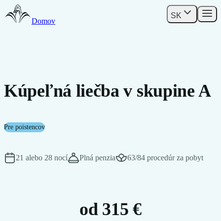
SK
Domov
Kúpeľná liečba v skupine A
Pre poistencov
21 alebo 28 nocí
Plná penzia
63/84 procedúr za pobyt
od 315 €