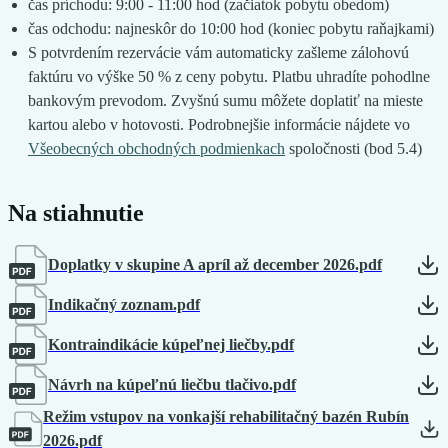
čas príchodu: 9:00 - 11:00 hod (začiatok pobytu obedom)
čas odchodu: najneskôr do 10:00 hod (koniec pobytu raňajkami)
S potvrdením rezervácie vám automaticky zašleme zálohovú
faktúru vo výške 50 % z ceny pobytu. Platbu uhradíte pohodlne
bankovým prevodom. Zvyšnú sumu môžete doplatiť na mieste
kartou alebo v hotovosti. Podrobnejšie informácie nájdete vo
Všeobecných obchodných podmienkach
spoločnosti (bod 5.4)
Na stiahnutie
Doplatky v skupine A apríl až december 2026.pdf
Indikačný zoznam.pdf
Kontraindikácie kúpeľnej liečby.pdf
Návrh na kúpeľnú liečbu tlačivo.pdf
Režim vstupov na vonkajší rehabilitačný bazén Rubín
2026.pdf