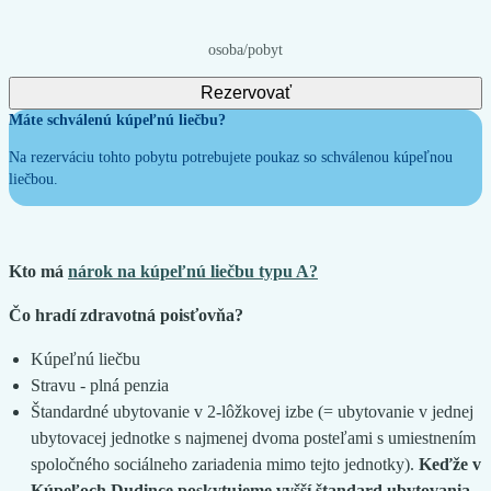
osoba
/
pobyt
Rezervovať
Máte schválenú kúpeľnú liečbu?
Na rezerváciu tohto pobytu potrebujete poukaz so schválenou kúpeľnou
liečbou.
Kto má
nárok na kúpeľnú liečbu typu A?
Čo hradí zdravotná poisťovňa?
Kúpeľnú liečbu
Stravu - plná penzia
Štandardné ubytovanie v 2-lôžkovej izbe (= ubytovanie v jednej
ubytovacej jednotke s najmenej dvoma posteľami s umiestnením
spoločného sociálneho zariadenia mimo tejto jednotky).
Keďže v
Kúpeľoch Dudince poskytujeme vyšší štandard ubytovania,