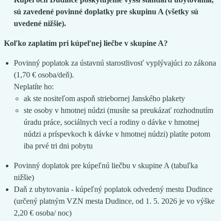
sú zavedené povinné doplatky pre skupinu A (všetky sú
uvedené nižšie).
Koľko zaplatím pri kúpeľnej liečbe v skupine A?
Povinný poplatok za ústavnú starostlivosť vyplývajúci zo zákona
(1,70 € osoba/deň).
Neplatíte ho:
ak ste nositeľom aspoň striebornej Janského plakety
ste osoby v hmotnej núdzi (musíte sa preukázať rozhodnutím
úradu práce, sociálnych vecí a rodiny o dávke v hmotnej
núdzi a príspevkoch k dávke v hmotnej núdzi) platíte potom
iba prvé tri dni pobytu
Povinný doplatok pre kúpeľnú liečbu v skupine A (tabuľka
nižšie)
Daň z ubytovania - kúpeľný poplatok odvedený mestu Dudince
(určený platným VZN mesta Dudince, od 1. 5. 2026 je vo výške
2,20 € osoba/ noc)