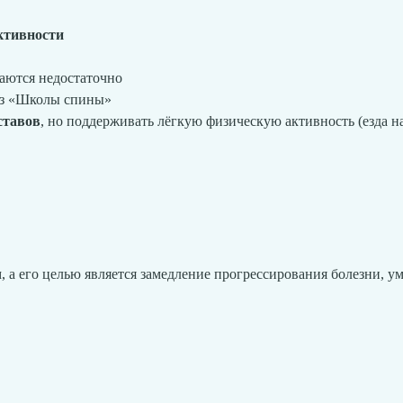
ктивности
аются недостаточно
из «Школы спины»
уставов
, но поддерживать лёгкую физическую активность (езда н
 а его целью является замедление прогрессирования болезни, у