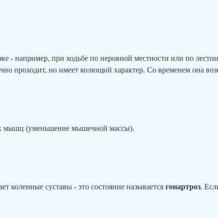
рузке - например, при ходьбе по неровной местности или по лест
чно проходит, но имеет колющий характер. Со временем она возн
х мышц (уменьшение мышечной массы).
ает коленные суставы - это состояние называется
гонартроз
. Ес