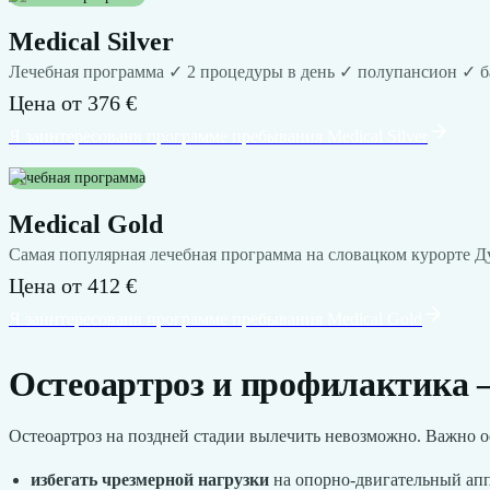
Medical Silver
Лечебная программа ✓ 2 процедуры в день ✓ полупансион ✓ бас
Цена от
376 €
Я заинтересован
в программе пребывания
Medical Silver
Лечебная программа
Medical Gold
Самая популярная лечебная программа на словацком курорте 
Цена от
412 €
Я заинтересован
в программе пребывания
Medical Gold
Остеоартроз и профилактика 
Остеоартроз на поздней стадии вылечить невозможно. Важно ос
избегать чрезмерной нагрузки
на опорно-двигательный апп