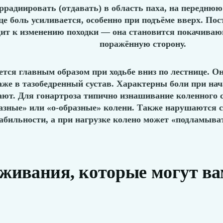
ррадиировать (отдавать) в область паха, на переднюю
ице боль усиливается, особенно при подъёме вверх. По
дит к изменению походки — она становится покачива
поражённую сторону.
тся главным образом при ходьбе вниз по лестнице. О
даже в тазобедренный сустав. Характерны боли при на
ют. Для гонартроза типично изнашивание коленного су
разные» или «о-образные» колени. Также нарушаются
абильности, а при нагрузке колено может «подламыват
живания, которые могут ва