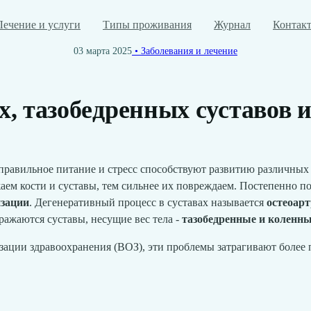
Лечение и услуги
Типы проживания
Журнал
Контак
03 марта 2025
• Заболевания и лечение
, тазобедренных суставов и
авильное питание и стресс способствуют развитию различных за
аем кости и суставы, тем сильнее их повреждаем. Постепенно по
изации
. Дегенеративный процесс в суставах называется
остеоар
ражаются суставы, несущие вес тела -
тазобедренные и коленн
ции здравоохранения (ВОЗ), эти проблемы затрагивают более 