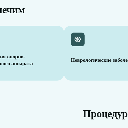
лечим
ия опорно-
Неврологические забол
ного аппарата
Процеду