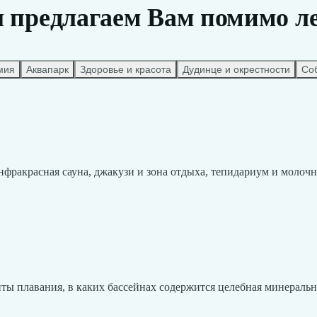
 предлагаем Вам помимо л
мия
Aквапарк
Здоровье и красота
Дудинце и окрестности
Со
 инфракрасная сауна, джакузи и зона отдыха, тепидариум и молоч
ты плавания, в каких бассейнах содержится целебная минеральн