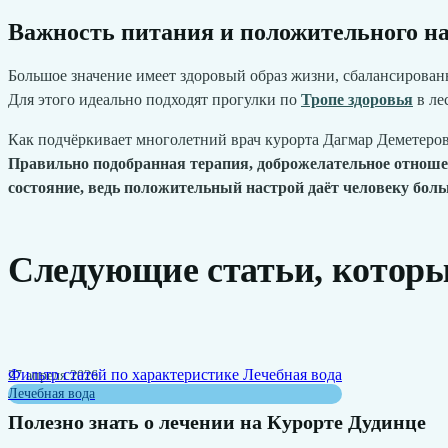
Важность питания и положительного н
Большое значение имеет здоровый образ жизни, сбалансированн
Для этого идеально подходят прогулки по
Тропе здоровья
в ле
Как подчёркивает многолетний врач курорта Дагмар Деметеро
Правильно подобранная терапия, доброжелательное отношен
состояние, ведь положительный настрой даёт человеку бол
Следующие статьи, которые
Фильтр статей по характеристике
Лечебная вода
27 апреля 2026
Лечебная вода
Полезно знать о лечении на Курорте Дудинце