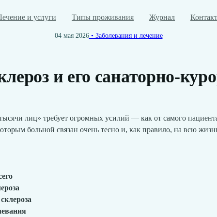
Лечение и услуги
Типы проживания
Журнал
Контак
04 мая 2026
• Заболевания и лечение
лероз и его санаторно-кур
ысячи лиц» требует огромных усилий — как от самого пациента, 
оторым больной связан очень тесно и, как правило, на всю жизн
сего
ероза
склероза
левания