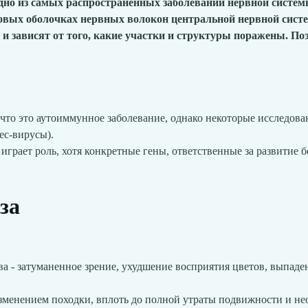
дно из самых распространённых заболеваний нервной систе
иновых оболочках нервных волокон центральной нервной сист
и зависят от того, какие участки и структуры поражены. По
 что это аутоиммунное заболевание, однако некоторые исследов
ес-вирусы).
грает роль, хотя конкретные гены, ответственные за развитие б
за
а - затуманенное зрение, ухудшение восприятия цветов, выпаде
менением походки, вплоть до полной утраты подвижности и не