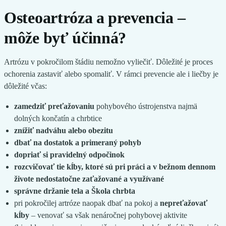
Osteoartróza a prevencia –
môže byť účinná?
Artrózu v pokročilom štádiu nemožno vyliečiť. Dôležité je proces
ochorenia zastaviť alebo spomaliť. V rámci prevencie ale i liečby je
dôležité včas:
zamedziť preťažovaniu
pohybového ústrojenstva najmä
dolných končatín a chrbtice
znížiť nadváhu alebo obezitu
dbať na dostatok a primeraný pohyb
dopriať si pravidelný odpočinok
rozcvičovať tie kĺby, ktoré sú pri práci a v bežnom dennom
živote nedostatočne zaťažované a využívané
správne držanie tela a Škola chrbta
pri pokročilej artróze naopak dbať na pokoj a
nepreťažovať
kĺby
– venovať sa však nenáročnej pohybovej aktivite