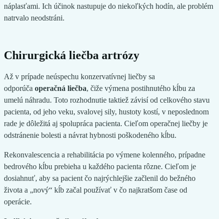
náplasťami. Ich účinok nastupuje do niekoľkých hodín, ale problém
natrvalo neodstráni.
Chirurgická liečba artrózy
Až v prípade neúspechu konzervatívnej liečby sa
odporúča
operačná liečba
, čiže výmena postihnutého kĺbu za
umelú náhradu. Toto rozhodnutie taktiež závisí od celkového stavu
pacienta, od jeho veku, svalovej sily, hustoty kostí, v neposlednom
rade je dôležitá aj spolupráca pacienta. Cieľom operačnej liečby je
odstránenie bolesti a návrat hybnosti poškodeného kĺbu.
Rekonvalescencia a rehabilitácia po výmene kolenného, prípadne
bedrového kĺbu prebieha u každého pacienta rôzne. Cieľom je
dosiahnuť, aby sa pacient čo najrýchlejšie začlenil do bežného
života a „nový“ kĺb začal používať v čo najkratšom čase od
operácie.