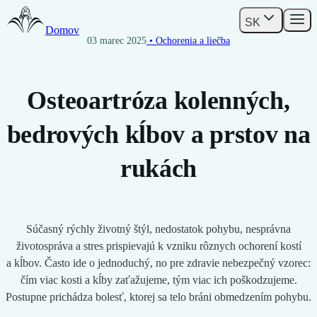
SK
Domov
03 marec 2025
• Ochorenia a liečba
Osteoartróza kolenných,
bedrových kĺbov a prstov na
rukách
Súčasný rýchly životný štýl, nedostatok pohybu, nesprávna
životospráva a stres prispievajú k vzniku rôznych ochorení kostí
a kĺbov. Často ide o jednoduchý, no pre zdravie nebezpečný vzorec:
čím viac kosti a kĺby zaťažujeme, tým viac ich poškodzujeme.
Postupne prichádza bolesť, ktorej sa telo bráni obmedzením pohybu.