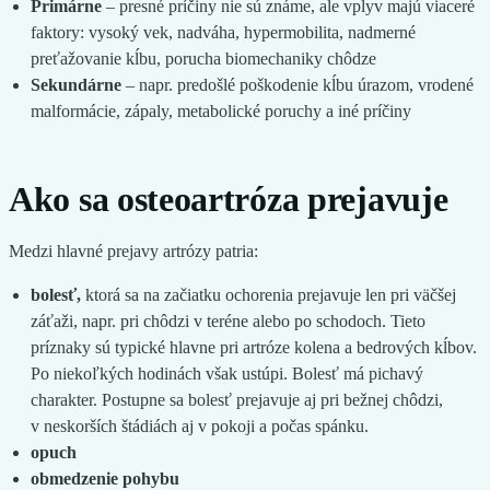
Primárne
– presné príčiny nie sú známe, ale vplyv majú viaceré
faktory: vysoký vek, nadváha, hypermobilita, nadmerné
preťažovanie kĺbu, porucha biomechaniky chôdze
Sekundárne
– napr. predošlé poškodenie kĺbu úrazom, vrodené
malformácie, zápaly, metabolické poruchy a iné príčiny
Ako sa osteoartróza prejavuje
Medzi hlavné prejavy artrózy patria:
bolesť,
ktorá sa na začiatku ochorenia prejavuje len pri väčšej
záťaži, napr. pri chôdzi v teréne alebo po schodoch. Tieto
príznaky sú typické hlavne pri artróze kolena a bedrových kĺbov.
Po niekoľkých hodinách však ustúpi. Bolesť má pichavý
charakter. Postupne sa bolesť prejavuje aj pri bežnej chôdzi,
v neskorších štádiách aj v pokoji a počas spánku.
opuch
obmedzenie pohybu