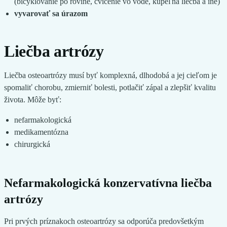
(bicyklovanie po rovine, cvičenie vo vode, kúpeľná liečba a iné)
vyvarovať sa úrazom
Liečba artrózy
Liečba osteoartrózy musí byť komplexná, dlhodobá a jej cieľom je
spomaliť chorobu, zmierniť bolesti, potlačiť zápal a zlepšiť kvalitu
života. Môže byť:
nefarmakologická
medikamentózna
chirurgická
Nefarmakologická konzervatívna liečba
artrózy
Pri prvých príznakoch osteoartrózy sa odporúča predovšetkým