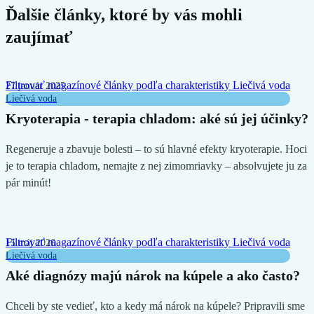
Ďalšie články, ktoré by vás mohli
zaujímať
Filtrovať magazínové články podľa charakteristiky
Liečivá voda
27 január 2025
Liečivá voda
Kryoterapia - terapia chladom: aké sú jej účinky?
Regeneruje a zbavuje bolesti – to sú hlavné efekty kryoterapie. Hoci
je to terapia chladom, nemajte z nej zimomriavky – absolvujete ju za
pár minút!
Filtrovať magazínové články podľa charakteristiky
Liečivá voda
15 máj 2026
Liečivá voda
Aké diagnózy majú nárok na kúpele a ako často?
Chceli by ste vedieť, kto a kedy má nárok na kúpele? Pripravili sme