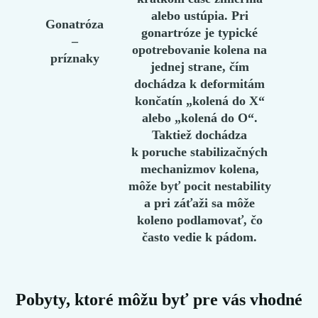
alebo ustúpia. Pri
Gonatróza
gonartróze je typické
–
opotrebovanie kolena na
príznaky
jednej strane, čím
dochádza k deformitám
končatín „kolená do X“
alebo „kolená do O“.
Taktiež dochádza
k poruche stabilizačných
mechanizmov kolena,
môže byť pocit nestability
a pri záťaži sa môže
koleno podlamovať, čo
často vedie k pádom.​
Pobyty, ktoré môžu byť pre vás vhodné