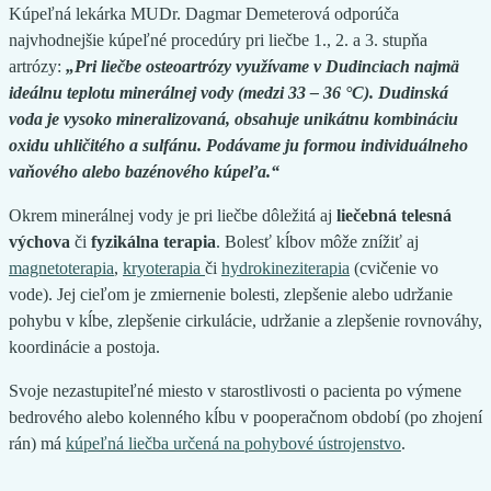
Kúpeľná lekárka MUDr. Dagmar Demeterová odporúča
najvhodnejšie kúpeľné procedúry pri liečbe 1., 2. a 3. stupňa
artrózy:
„Pri liečbe osteoartrózy využívame v Dudinciach najmä
ideálnu teplotu minerálnej vody (medzi 33 – 36 °C). Dudinská
voda je vysoko mineralizovaná, obsahuje unikátnu kombináciu
oxidu uhličitého a sulfánu. Podávame ju formou individuálneho
vaňového alebo bazénového kúpeľa.“
Okrem minerálnej vody je pri liečbe dôležitá aj
liečebná telesná
výchova
či
fyzikálna terapia
. Bolesť kĺbov môže znížiť aj
magnetoterapia
,
kryoterapia
či
hydrokineziterapia
(cvičenie vo
vode). Jej cieľom je zmiernenie bolesti, zlepšenie alebo udržanie
pohybu v kĺbe, zlepšenie cirkulácie, udržanie a zlepšenie rovnováhy,
koordinácie a postoja.
Svoje nezastupiteľné miesto v starostlivosti o pacienta po výmene
bedrového alebo kolenného kĺbu v pooperačnom období (po zhojení
rán) má
kúpeľná liečba určená na pohybové ústrojenstvo
.