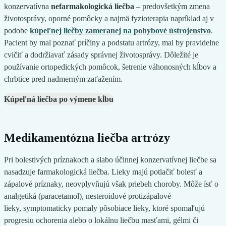
konzervatívna
nefarmakologická liečba
– predovšetkým zmena
životosprávy, oporné pomôcky a najmä fyzioterapia napríklad aj v
podobe
kúpeľnej liečby zameranej na pohybové ústrojenstvo
.
Pacient by mal poznať príčiny a podstatu artrózy, mal by pravidelne
cvičiť a dodržiavať zásady správnej životosprávy. Dôležité je
používanie ortopedických pomôcok, šetrenie váhonosných kĺbov a
chrbtice pred nadmerným zaťažením.
Kúpeľná liečba po výmene kĺbu
Medikamentózna liečba artrózy
Pri bolestivých príznakoch a slabo účinnej konzervatívnej liečbe sa
nasadzuje farmakologická liečba. Lieky majú potlačiť bolesť a
zápalové príznaky, neovplyvňujú však priebeh choroby. Môže ísť o
analgetiká (paracetamol), nesteroidové protizápalové
lieky, symptomaticky pomaly pôsobiace lieky, ktoré spomaľujú
progresiu ochorenia alebo o lokálnu liečbu masťami, gélmi či