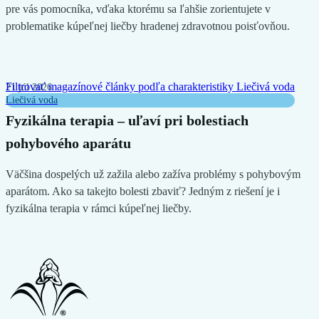
pre vás pomocníka, vďaka ktorému sa ľahšie zorientujete v
problematike kúpeľnej liečby hradenej zdravotnou poisťovňou.
Filtrovať magazínové články podľa charakteristiky
Liečivá voda
21 júl 2026
Liečivá voda
Fyzikálna terapia – uľaví pri bolestiach
pohybového aparátu
Väčšina dospelých už zažila alebo zažíva problémy s pohybovým
aparátom. Ako sa takejto bolesti zbaviť? Jedným z riešení je i
fyzikálna terapia v rámci kúpeľnej liečby.