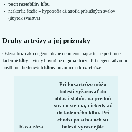
pocit nestability kĺbu
neskoršie štádia – hypotrofia až atrofia príslušných svalov
(úbytok svalstva)
Druhy artrózy a jej príznaky
Osteoartróza ako degeneratívne ochorenie najčastejšie postihuje
kolenné kĺby
– vtedy hovoríme o
gonartróze
. Pri degeneratívnom
postihnutí
bedrových kĺbov
hovoríme o
koxartróze
.
Pri
koxartróze
môžu
bolesti vyžarovať do
oblasti slabín, na prednú
stranu stehna, niekedy až
do kolenného kĺbu. Pri
chôdzi po schodoch sú
Koxatróza
bolesti výraznejšie