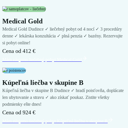
Pre samoplatcov - liečebný
Medical Gold
Medical Gold Dudince ✓ liečebný pobyt od 4 nocí ✓ 3 procedúry
denne ✓ lekárska konzultácia ✓ plná penzia ✓ bazény. Rezervujte
si pobyt online!
Cena od
412 €
Mám záujem
o liečebný pobyt
Medical Gold
Pre poistencov
Kúpeľná liečba v skupine B
Kúpeľná liečba v skupine B Dudince ✓ hradí poisťovňa, doplácate
len ubytovanie a stravu ✓ ako získať poukaz. Zistite všetky
podmienky ešte dnes!
Cena od
924 €
Mám záujem
o liečebný pobyt
Kúpeľná liečba v skupine B