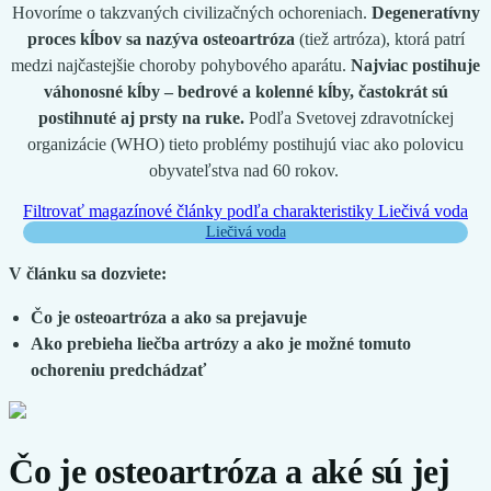
Hovoríme o takzvaných civilizačných ochoreniach.
Degeneratívny
proces kĺbov sa nazýva osteoartróza
(tiež artróza), ktorá patrí
medzi najčastejšie choroby pohybového aparátu.
Najviac postihuje
váhonosné kĺby – bedrové a kolenné kĺby, častokrát sú
postihnuté aj prsty na ruke.
Podľa Svetovej zdravotníckej
organizácie (WHO) tieto problémy postihujú viac ako polovicu
obyvateľstva nad 60 rokov.
Filtrovať magazínové články podľa charakteristiky
Liečivá voda
Liečivá voda
V článku sa dozviete:
Čo je osteoartróza a ako sa prejavuje
Ako prebieha liečba artrózy a ako je možné tomuto
ochoreniu predchádzať
Čo je osteoartróza a aké sú jej