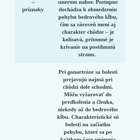
–
smerom nahor. Postupne
príznaky
dochádza k obmedzeniu
pohybu bedrového kĺbu,
čím sa zároveň mení aj
charakter chôdze – je
kolísavá, prítomné je
krívanie na postihnutú
stranu. ​
Pri
gonartróze
sa bolesti
prejavujú najmä pri
chôdzi dole schodmi.
Môžu vyžarovať do
predkolenia a členka,
niekedy až do bedrového
kĺbu. Charakteristické sú
bolesti na začiatku
pohybu, ktoré sa po
krátkom čase zmiernia