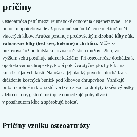
príčiny
Osteoartróza patrí medzi reumatické ochorenia degeneratívne – ide
pri nej o opotrebovanie až postupné znefunkčnenie niektorého či
viacerých kĺbov. Artróza postihuje predovšetkým
drobné kĺby rúk,
váhonosné kĺby (bedrové, kolenné) a chrbticu.
Môže sa
prejavovať už po tridsiatke rovnako často u mužov i žien, vo
vyššom veku postihuje takmer každého. Pri osteoartróze dochádza k
opotrebovaniu chrupavky, ktorá pokrýva styčné plochy kĺbu na
konci spájaných kostí. Narúša sa jej hladký povrch a dochádza k
dráždeniu kostných buniek pod kĺbovou chrupavkou. Vznikajú
pritom drobné mikrofraktúry a tzv. osteochondrofyty (akési výrastky
alebo ostrohy), ktoré postupne obmedzujú pohyblivosť
v postihnutom kĺbe a spôsobujú bolesť.
Príčiny vzniku osteoartrózy