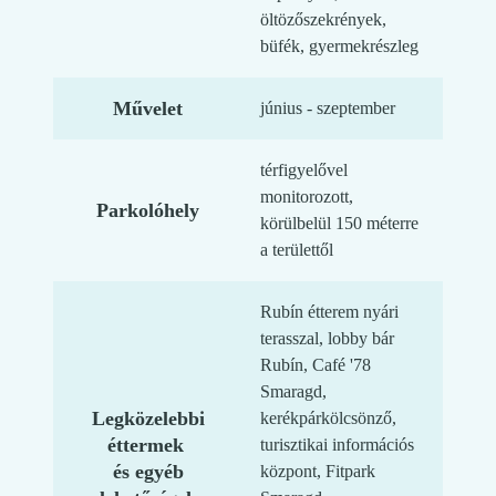
öltözőszekrények,
büfék, gyermekrészleg
Művelet
június - szeptember
térfigyelővel
monitorozott,
Parkolóhely
körülbelül 150 méterre
a területtől
Rubín étterem nyári
terasszal, lobby bár
Rubín, Café '78
Smaragd,
Legközelebbi
kerékpárkölcsönző,
éttermek
turisztikai információs
és egyéb
központ, Fitpark