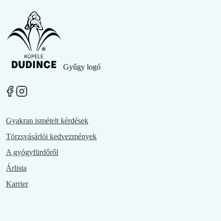
Gyűgy logó
Gyakran ismételt kérdések
Törzsvásárlói kedvezmények
A gyógyfürdőről
Árlista
Karrier