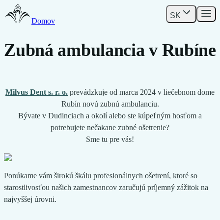
SK
Domov
Zubná ambulancia v Rubíne
Milvus Dent s. r. o.
prevádzkuje od marca 2024 v liečebnom dome
Rubín novú zubnú ambulanciu.
Bývate v Dudinciach a okolí alebo ste kúpeľným hosťom a
potrebujete nečakane zubné ošetrenie?
Sme tu pre vás!
Ponúkame vám širokú škálu profesionálnych ošetrení, ktoré so
starostlivosťou našich zamestnancov zaručujú príjemný zážitok na
najvyššej úrovni.