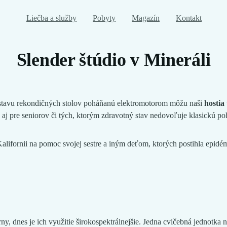
Liečba a služby
Pobyty
Magazín
Kontakt
Slender štúdio v Mineráli
tavu rekondičných stolov poháňanú elektromotorom môžu naši
hostia
 aj pre seniorov či tých, ktorým zdravotný stav nedovoľuje klasickú po
 Kalifornii na pomoc svojej sestre a iným deťom, ktorých postihla ep
brny, dnes je ich využitie širokospektrálnejšie. Jedna cvičebná jednotk