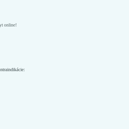
t online!
ntraindikácie: