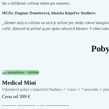
Ide o obľúbené cvičenie nielen pre seniorov.
MUDr. Dagmar Demeterová, lekárka Kúpeľov Dudince:
„Slender stoly a cvičenie na nich je určené pre všetky vekové kategóri
cvičiť. Zároveň sú určené aj pre úplne zdravých klientov. V rámci z
Poby
Pre samoplatcov - liečebný
Medical Mini
Víkendový pobyt v kúpeľoch Dudince ✓ 3 noci ✓ 7 procedúr ✓ plná 
Cena od
309 €
Mám záujem
o liečebný pobyt
Medical Mini