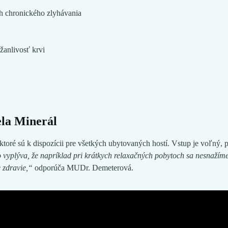
h chronického zlyhávania
ážanlivosť krvi
ela Minerál
ktoré sú k dispozícii pre všetkých ubytovaných hostí. Vstup je voľný, p
oho vyplýva, že napríklad pri krátkych relaxačných pobytoch sa nesnažím
e zdravie,“
odporúča MUDr. Demeterová.