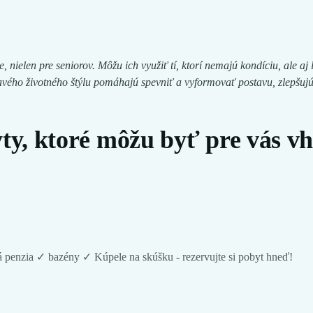
e, nielen pre seniorov. Môžu ich využiť tí, ktorí nemajú kondíciu, ale a
dravého životného štýlu pomáhajú spevniť a vyformovať postavu, zlepšu
ty, ktoré môžu byť pre vás v
penzia ✓ bazény ✓ Kúpele na skúšku - rezervujte si pobyt hneď!