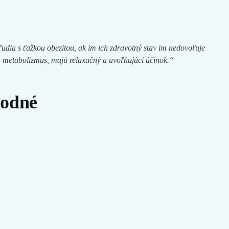
j ľudia s ťažkou obezitou, ak im ich zdravotný stav im nedovoľuje
jú metabolizmus, majú relaxačný a uvoľňujúci účinok.“
hodné