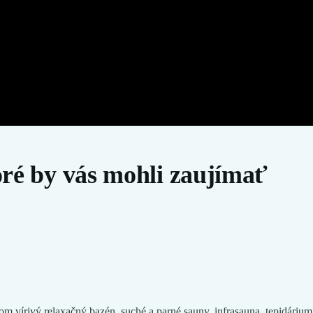
oré by vás mohli zaujímať
m vírivý relaxačný bazén, suché a parné sauny, infrasauna, tepidárium