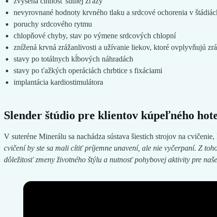
zvýšená činnosť štítnej žľazy
nevyrovnané hodnoty krvného tlaku a srdcové ochorenia v štádiác
poruchy srdcového rytmu
chlopňové chyby, stav po výmene srdcových chlopní
znížená krvná zrážanlivosti a užívanie liekov, ktoré ovplyvňujú zr
stavy po totálnych kĺbových náhradách
stavy po ťažkých operáciách chrbtice s fixáciami
implantácia kardiostimulátora
Slender štúdio pre klientov kúpeľného hot
V suteréne Minerálu sa nachádza sústava šiestich strojov na cvičenie, 
cvičení by ste sa mali cítiť príjemne unavení, ale nie vyčerpaní. Z t
dôležitosť zmeny životného štýlu a nutnosť pohybovej aktivity pre naš