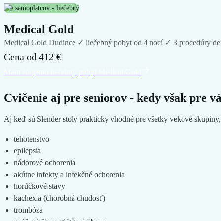
Pre samoplatcov - liečebný
Medical Gold
Medical Gold Dudince ✓ liečebný pobyt od 4 nocí ✓ 3 procedúry denn
Cena od
412 €
Mám záujem
o liečebný pobyt
Medical Gold
Cvičenie aj pre seniorov - kedy však pre vá
Aj keď sú Slender stoly prakticky vhodné pre všetky vekové skupiny, n
tehotenstvo
epilepsia
nádorové ochorenia
akútne infekty a infekčné ochorenia
horúčkové stavy
kachexia (chorobná chudosť)
trombóza