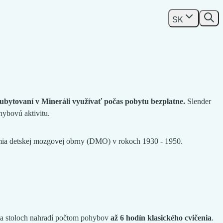
SK
 ubytovaní v Mineráli využívať počas pobytu bezplatne.
Slender
hybovú aktivitu.
idémia detskej mozgovej obrny (DMO) v rokoch 1930 - 1950.
a na stoloch nahradí počtom pohybov
až 6 hodín klasického cvičenia
.