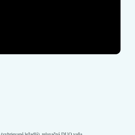
 (vyhrievané ležadlá), relaxačná DUO vaňa...