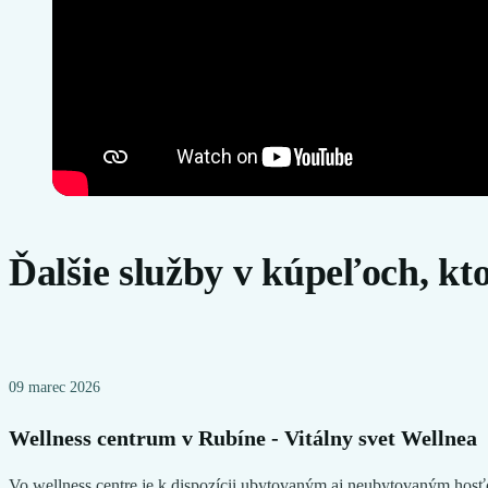
Ďalšie služby v kúpeľoch, kt
09 marec 2026
Wellness centrum v Rubíne - Vitálny svet Wellnea
Vo wellness centre je k dispozícii ubytovaným aj neubytovaným hosťo