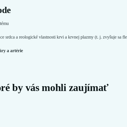
ode
itému
e srdca a reologické vlastnosti krvi a krvnej plazmy (t. j. zvyšuje sa f
áry a artérie
oré by vás mohli zaujímať