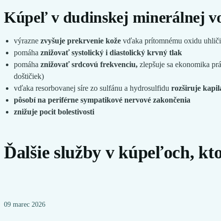
Kúpeľ v dudinskej minerálnej v
výrazne
zvyšuje prekrvenie kože
vďaka prítomnému oxidu uhlič
pomáha
znižovať systolický i diastolický krvný tlak
pomáha
znižovať srdcovú frekvenciu,
zlepšuje sa ekonomika prác
doštičiek)
vďaka resorbovanej síre zo sulfánu a hydrosulfidu
rozširuje kapil
pôsobí na periférne sympatikové nervové zakončenia
znižuje pocit bolestivosti
Ďalšie služby v kúpeľoch, kt
09 marec 2026