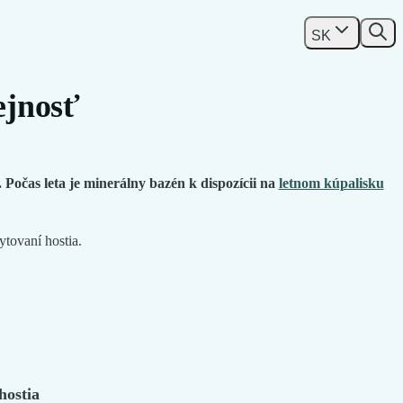
SK
ejnosť
očas leta je minerálny bazén k dispozícii na
letnom kúpalisku
tovaní hostia.
 hostia