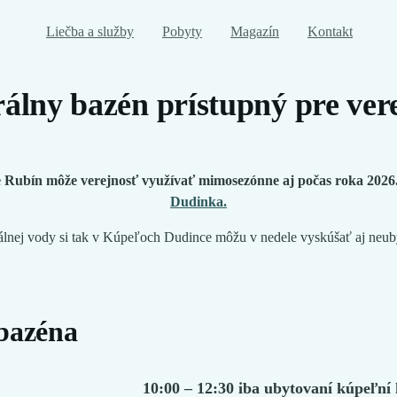
Liečba a služby
Pobyty
Magazín
Kontakt
álny bazén prístupný pre ver
Rubín môže verejnosť využívať mimosezónne aj počas roka 2026. P
Dudinka.
lnej vody si tak v Kúpeľoch Dudince môžu v nedele vyskúšať aj neuby
bazéna
10:00 – 12:30 iba ubytovaní kúpeľní