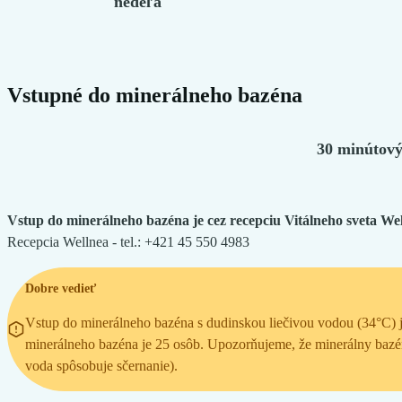
nedeľa
Vstupné do minerálneho bazéna
30 minútový
Vstup do minerálneho bazéna je cez recepciu Vitálneho sveta We
Recepcia Wellnea - tel.: +421 45 550 4983
Dobre vedieť
Vstup do minerálneho bazéna s dudinskou liečivou vodou (34°C) j
minerálneho bazéna je 25 osôb. Upozorňujeme, že minerálny bazén
voda spôsobuje sčernanie).