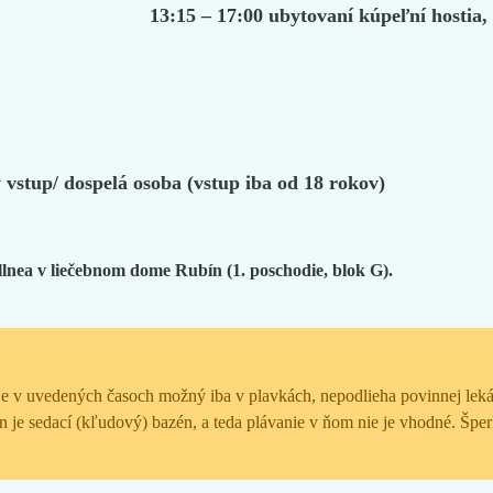
13:15 – 17:00 ubytovaní kúpeľní hostia,
 vstup/ dospelá osoba (vstup iba od 18 rokov)
llnea v liečebnom dome Rubín (1. poschodie, blok G).
e v uvedených časoch možný iba v plavkách, nepodlieha povinnej lekár
 je sedací (kľudový) bazén, a teda plávanie v ňom nie je vhodné. Špe