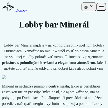
SK
Domov
Lobby bar Minerál
Lobby bar Minerál nájdete v najkomfortnejšom kúpeľnom hoteli v
Dudinciach. Nemôžete ho minúť – stačí vojsť do hotela Minerál a
zo vstupnej chodby pokračovať rovno. Ocitnete sa v
príjemnom
priestore s pohodlnými kreslami a elegantnou atmosférou
, kde si
môžete dopriať chvíľu oddychu pri dobrej káve alebo pohári vína.
Minerál sa nachádza priamo v
centre mesta
, takže je perfektnou
zastávkou nielen pre kúpeľných hostí, ale aj pre každého, kto sa
pohybuje po Dudinciach. Po nákupoch či prechádzke si tu môžete
posedieť, načerpať energiu a vychutnať si pokoj a pohodu. Lobby