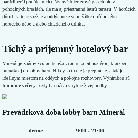
bar Minerál ponúka nielen štýlové interiérové posedenie v
pohodlných kreslách, ale má aj priestrannú
letnú terasu
. V horúcich
dňoch sa tu osviežite a oddýchnete si pri šálke obľúbeného
horúceho nápoja alebo chladeného drinku.
Tichý a príjemný hotelový bar
Minerál je známy svojou tichšou, rodinnou atmosférou, ktorá sa
prenáša aj do lobby baru. Nikdy to tu nie je preplnené, a tak je
ideálnym miestom na oddych a pokojné rozhovory. Výnimkou sú
hudobné večery
, kedy bar ožíva v rytme živej hudby.
Prevádzková doba lobby baru Minerál
denne
9:00 - 21:00