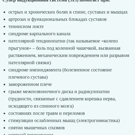
острых и хронических болях в спине, суставах и мышцах
артрозах и функциональных блокадах суставов
теннисном локте
синдроме карпального канала
пателлярной тендинопатии (так называемое «колено
прыгунов» – боль под коленной чашечкой, вызванная
растяжением, механическим повреждением или разрывом
пателлярной связки)
синдроме импинджмента (болезненное состояние
плечевого сустава)
замороженном плече
грыже межпозвоночного диска и радикулопатии
(трудности, связанные с сдавлением корешка нерва,
исходящего из спинного мозга)
состояниях после травм и переломов
стимуляции ослабленных мышц (электрогимнастика)
снятии мышечных спазмов
нервной регенерации