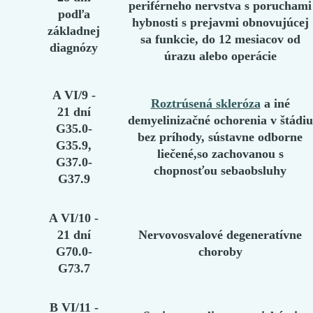
periférneho nervstva s poruchami
podľa
hybnosti s prejavmi obnovujúcej
základnej
sa funkcie, do 12 mesiacov od
diagnózy
úrazu alebo operácie
A VI/9 -
Roztrúsená skleróza
a iné
21 dní
demyelinizačné ochorenia v štádiu
G35.0-
bez príhody, sústavne odborne
G35.9,
liečené,so zachovanou s
G37.0-
chopnosťou sebaobsluhy
G37.9
A VI/10 -
21 dní
Nervovosvalové degeneratívne
G70.0-
choroby
G73.7
B VI/11 -