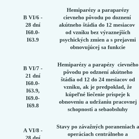
Hemiparézy a paraparézy
B VI/6 -
cievneho pôvodu po doznení
28 dní
akútneho štádia do 12 mesiacov
I60.0-
od vzniku bez výraznejších
I63.9
psychických zmien a s prejavmi
obnovujúcej sa funkcie
Hemiparézy a parapézy cievného
B VI/7 -
pôvodu po odznení akútneho
21 dní
štádia od 12 do 24 mesiacov od
I60.0-
vzniku, ak je predpoklad, že
I63.9,
kúpeľné liečenie prispeje k
I69.0-
obnoveniu a udržaniu pracovnej
I69.8
schopnosti a sebaobsluhy
Stavy po závažných poraneniach 
A VI/8 -
operáciach centrálneho a
28 dní