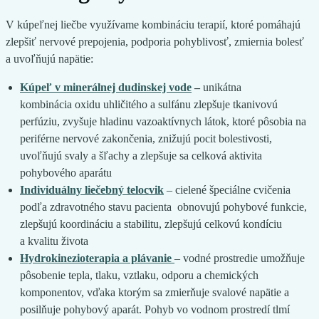
V kúpeľnej liečbe využívame kombináciu terapií, ktoré pomáhajú
zlepšiť nervové prepojenia, podporia pohyblivosť, zmiernia bolesť
a uvoľňujú napätie:
Kúpeľ v minerálnej dudinskej vode
–
unikátna
kombinácia oxidu uhličitého a sulfánu zlepšuje tkanivovú
perfúziu, zvyšuje hladinu vazoaktívnych látok, ktoré pôsobia na
periférne nervové zakončenia, znižujú pocit bolestivosti,
uvoľňujú svaly a šľachy a zlepšuje sa celková aktivita
pohybového aparátu
Individuálny liečebný telocvik
– cielené špeciálne cvičenia
podľa zdravotného stavu pacienta obnovujú pohybové funkcie,
zlepšujú koordináciu a stabilitu, zlepšujú celkovú kondíciu
a kvalitu života
Hydrokinezioterapia a plávanie
– vodné prostredie umožňuje
pôsobenie tepla, tlaku, vztlaku, odporu a chemických
komponentov, vďaka ktorým sa zmierňuje svalové napätie a
posilňuje pohybový aparát. Pohyb vo vodnom prostredí tlmí