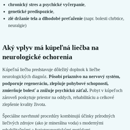
chronický stres a psychické vyčerpanie
,
genetické predispozície
,
zlé držanie tela a dlhodobé preťaženie
(napr. bolesti chrbtice,
neuralgie)
Aký vplyv má kúpeľná liečba na
neurologické ochorenia
Kúpeľná liečba predstavuje dôležitý doplnok k liečbe
neurologických diagnóz.
Pôsobí priaznivo na nervový systém,
podporuje regeneráciu, zlepšuje pohybové schopnosti,
zmierňuje bolesť a znižuje psychickú záťaž.
Pobyt v kúpeľoch
zároveň poskytuje priestor na oddych, rehabilitáciu a celkové
zlepšenie kvality života.
Špeciálne navrhnuté procedúry kombinujú účinky prírodných
liečivých zdrojov (ako je minerálna voda) s modernými
rehabilitačnými a fyzioterapeutickými metódami.