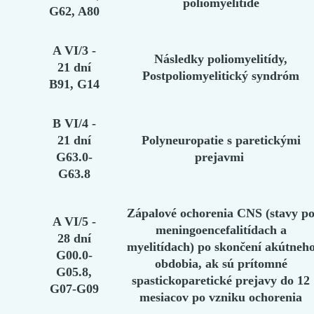
poliomyelitíde
G62, A80
A VI/3 -
Následky poliomyelitídy,
21 dní
Postpoliomyelitický syndróm
B91, G14
B VI/4 -
21 dní
Polyneuropatie s paretickými
G63.0-
prejavmi
G63.8
Zápalové ochorenia CNS (stavy p
A VI/5 -
meningoencefalitídach a
28 dní
myelitídach) po skončení akútneh
G00.0-
obdobia, ak sú prítomné
G05.8,
spastickoparetické prejavy do 12
G07-G09
mesiacov po vzniku ochorenia