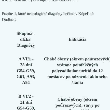
Pozrite si, ktoré neurologické diagnózy liečime v Kúpeľoch
Dudince.
Skupina -
dĺžka
Indikácia
Diagnózy
A VI/1 -
Chabé obrny (okrem poúrazových
28 dní
vrátane poinfekčných
G54-G59,
polyradikuloneuritíd do 12
G61, A93,
mesiacov po odznenia akútneho
A94
štádia
B VI/2 -
Chabé obrny (okrem
21 dní
poúrazových), stavy po
G54-G59,