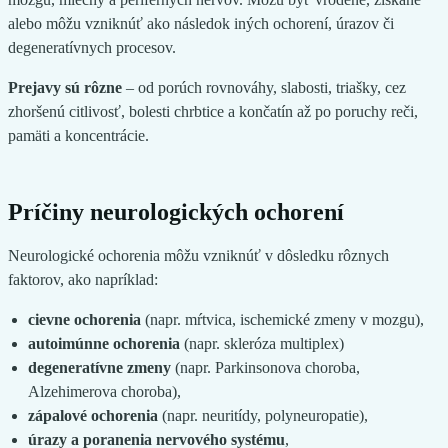
alebo môžu vzniknúť ako následok iných ochorení, úrazov či
degeneratívnych procesov.
Prejavy sú rôzne
– od porúch rovnováhy, slabosti, triašky, cez
zhoršenú citlivosť, bolesti chrbtice a končatín až po poruchy reči,
pamäti a koncentrácie.
Príčiny neurologických ochorení
Neurologické ochorenia môžu vzniknúť v dôsledku rôznych
faktorov, ako napríklad:
cievne ochorenia
(napr. mŕtvica, ischemické zmeny v mozgu),
autoimúnne ochorenia
(napr. skleróza multiplex)
degeneratívne zmeny
(napr. Parkinsonova choroba,
Alzehimerova choroba),
zápalové ochorenia
(napr. neuritídy, polyneuropatie),
úrazy a poranenia nervového systému
,