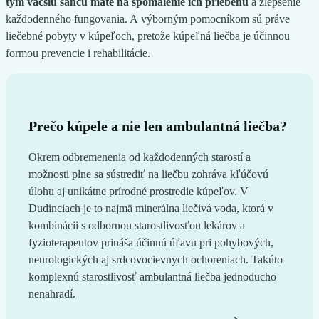
tým väčšiu šancu máte na spomalenie ich priebehu
a zlepšenie
každodenného fungovania. A výborným pomocníkom sú práve
liečebné pobyty v kúpeľoch, pretože kúpeľná liečba je účinnou
formou prevencie i rehabilitácie.
Prečo kúpele a nie len ambulantná liečba?
Okrem odbremenenia od každodenných starostí a
možnosti plne sa sústrediť na liečbu zohráva kľúčovú
úlohu aj unikátne prírodné prostredie kúpeľov. V
Dudinciach je to najmä minerálna liečivá voda, ktorá v
kombinácii s odbornou starostlivosťou lekárov a
fyzioterapeutov prináša účinnú úľavu pri pohybových,
neurologických aj srdcovocievnych ochoreniach. Takúto
komplexnú starostlivosť ambulantná liečba jednoducho
nenahradí.