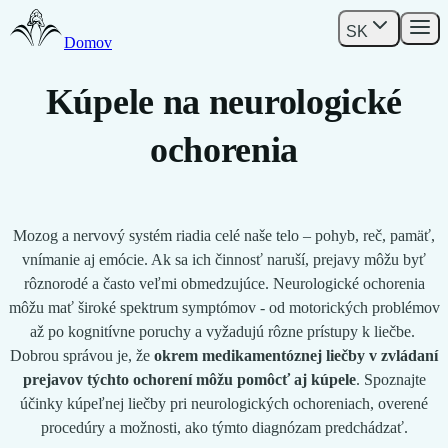
SK
Domov
Kúpele na neurologické
ochorenia
Mozog a nervový systém riadia celé naše telo – pohyb, reč, pamäť,
vnímanie aj emócie. Ak sa ich činnosť naruší, prejavy môžu byť
rôznorodé a často veľmi obmedzujúce. Neurologické ochorenia
môžu mať široké spektrum symptómov - od motorických problémov
až po kognitívne poruchy a vyžadujú rôzne prístupy k liečbe.
Dobrou správou je, že
okrem medikamentóznej liečby v zvládaní
prejavov týchto ochorení môžu pomôcť aj kúpele
. Spoznajte
účinky kúpeľnej liečby pri neurologických ochoreniach, overené
procedúry a možnosti, ako týmto diagnózam predchádzať.