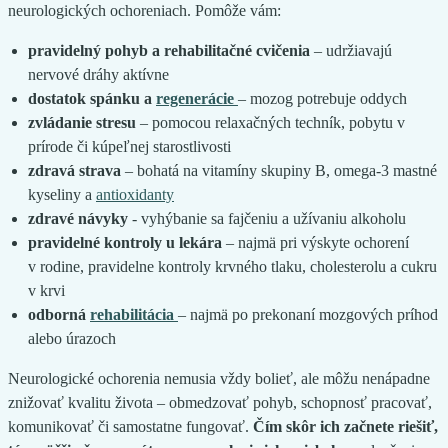
neurologických ochoreniach. Pomôže vám:
pravidelný pohyb a rehabilitačné cvičenia
– udržiavajú
nervové dráhy aktívne
dostatok spánku a
regenerácie
– mozog potrebuje oddych
zvládanie stresu
– pomocou relaxačných techník, pobytu v
prírode či kúpeľnej starostlivosti
zdravá strava
– bohatá na vitamíny skupiny B, omega-3 mastné
kyseliny a
antioxidanty
zdravé návyky
- vyhýbanie sa fajčeniu a užívaniu alkoholu
pravidelné kontroly u lekára
– najmä pri výskyte ochorení
v rodine, pravidelne kontroly krvného tlaku, cholesterolu a cukru
v krvi
odborná
rehabilitácia
– najmä po prekonaní mozgových príhod
alebo úrazoch
Neurologické ochorenia nemusia vždy bolieť, ale môžu nenápadne
znižovať kvalitu života – obmedzovať pohyb, schopnosť pracovať,
komunikovať či samostatne fungovať.
Čím skôr ich začnete riešiť,