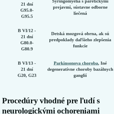
Syringomyelia s paretickými
21 dní
prejavmi, sústavne odborne
G95.0-
liečená
G95.5
B VI/12 -
Detská mozgová obrna, ak sú
21 dní
predpoklady daľšieho zlepšenia
G80.0-
funkcie
G80.9
B VI/13 -
Parkinsonova choroba
, Iné
21 dní
degeneratívne choroby bazálnych
G20, G23
ganglií
Procedúry vhodné pre ľudí s
neurologickými ochoreniami