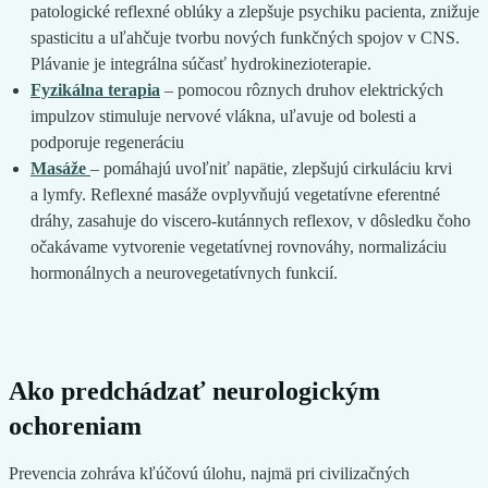
patologické reflexné oblúky a zlepšuje psychiku pacienta, znižuje
spasticitu a uľahčuje tvorbu nových funkčných spojov v CNS.
Plávanie je integrálna súčasť hydrokinezioterapie.
Fyzikálna terapia
– pomocou rôznych druhov elektrických
impulzov stimuluje nervové vlákna, uľavuje od bolesti a
podporuje regeneráciu
Masáže
– pomáhajú uvoľniť napätie, zlepšujú cirkuláciu krvi
a lymfy. Reflexné masáže ovplyvňujú vegetatívne eferentné
dráhy, zasahuje do viscero-kutánnych reflexov, v dôsledku čoho
očakávame vytvorenie vegetatívnej rovnováhy, normalizáciu
hormonálnych a neurovegetatívnych funkcií.
Ako predchádzať neurologickým
ochoreniam
Prevencia zohráva kľúčovú úlohu, najmä pri civilizačných