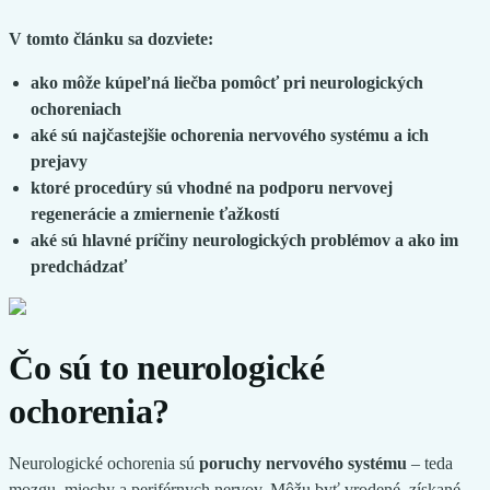
V tomto článku sa dozviete:
ako môže kúpeľná liečba pomôcť pri neurologických
ochoreniach
aké sú najčastejšie ochorenia nervového systému a ich
prejavy
ktoré procedúry sú vhodné na podporu nervovej
regenerácie a zmiernenie ťažkostí
aké sú hlavné príčiny neurologických problémov a ako im
predchádzať
Čo sú to neurologické
ochorenia?
Neurologické ochorenia sú
poruchy nervového systému
– teda
mozgu, miechy a periférnych nervov. Môžu byť vrodené, získané